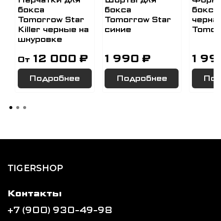
бокса
бокса
боксе
Tomorrow Star
Tomorrow Star
черна
Killer черные на
синие
Tomor
шнуровке
12 000 ₽
1 990 ₽
1 99
От
Подробнее
Подробнее
Под
TIGERSHOP
Контакты
+7 (900) 930-49-98