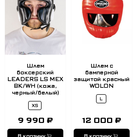
Шлем
Шлем с
боксерский
бамперной
LEADERS LS MEX
защитой красный
BK/WH (кожа,
WOLON
черный/белый)
L
XS
9 990 ₽
12 000 ₽
В корзину
В корзину