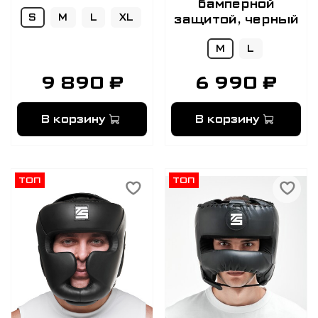
бамперной
защитой, черный
S
M
L
XL
M
L
9 890 ₽
6 990 ₽
В корзину
В корзину
ТОП
ТОП