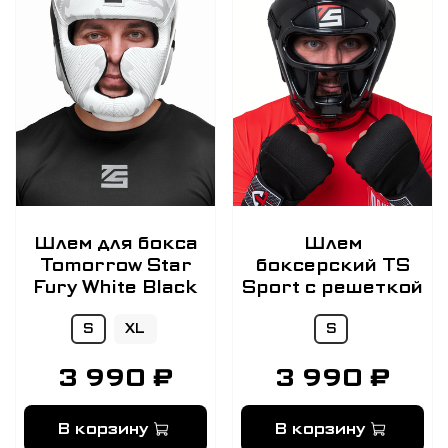
Шлем для бокса
Шлем
Tomorrow Star
боксерский TS
Fury White Black
Sport с решеткой
S
XL
S
3 990 ₽
3 990 ₽
В корзину
В корзину