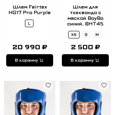
Шлем Fairtex
Шлем для
HG17 Pro Purple
тхэквондо с
маской BoyBo
синий, BHT45
L
XS
S
M
20 990 ₽
2 500 ₽
В корзину
В корзину