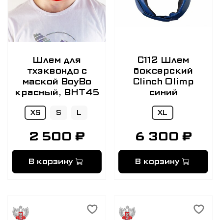
Шлем для
C112 Шлем
тхэквондо с
боксерский
маской BoyBo
Clinch Olimp
красный, BHT45
синий
XS
S
L
XL
2 500 ₽
6 300 ₽
В корзину
В корзину