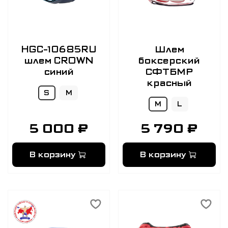
HGC-10685RU
Шлем
шлем CROWN
боксерский
синий
СФТБМР
красный
S
M
M
L
5 000 ₽
5 790 ₽
В корзину
В корзину