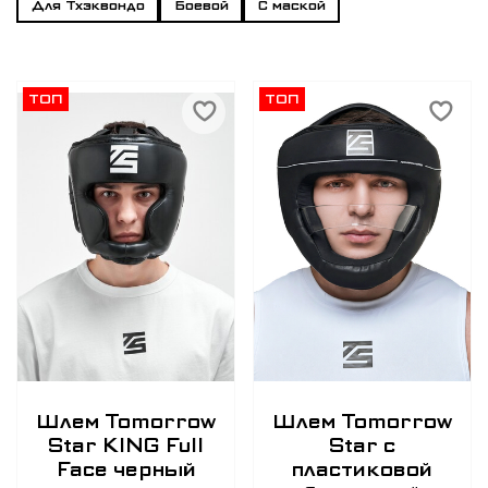
Для Тхэквондо
Боевой
С маской
ТОП
ТОП
Шлем Tomorrow
Шлем Tomorrow
Star KING Full
Star с
Face черный
пластиковой