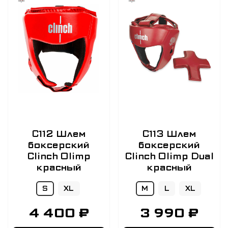
C112 Шлем
C113 Шлем
боксерский
боксерский
Clinch Olimp
Clinch Olimp Dual
красный
красный
S
XL
M
L
XL
4 400 ₽
3 990 ₽