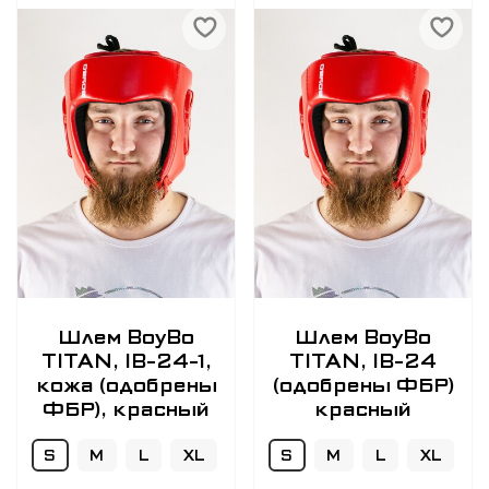
Шлем BoyBo
Шлем BoyBo
TITAN, IB-24-1,
TITAN, IB-24
кожа (одобрены
(одобрены ФБР)
ФБР), красный
красный
S
M
L
XL
S
M
L
XL