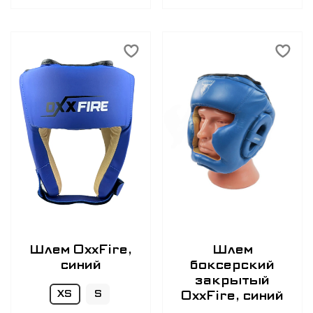
Шлем OxxFire,
Шлем
синий
боксерский
закрытый
OxxFire, синий
XS
S