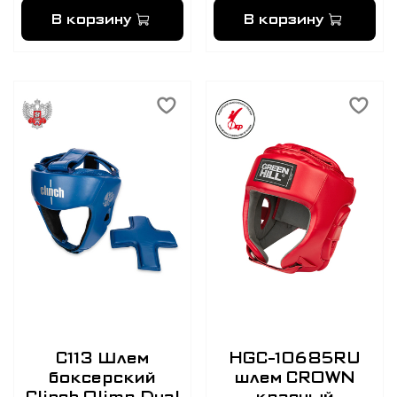
В корзину
В корзину
C113 Шлем
HGC-10685RU
боксерский
шлем CROWN
Clinch Olimp Dual
красный