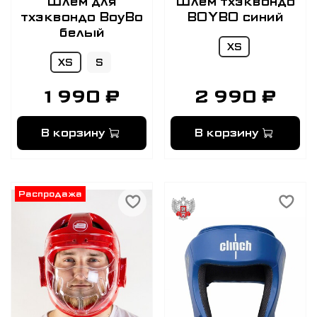
Шлем для
Шлем тхэквондо
тхэквондо BoyBo
BOYBO синий
белый
XS
XS
S
1 990 ₽
2 990 ₽
В корзину
В корзину
Распродажа