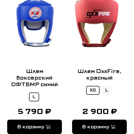
Шлем
Шлем OxxFire,
боксерский
красный
СФТБМР синий
XS
L
L
5 790 ₽
2 900 ₽
В корзину
В корзину