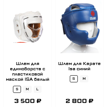
Шлем для
Шлем для Карате
единоборств с
Isa синий
пластиковой
маской ISA белый
S
M
S
M
L
3 500 ₽
2 800 ₽