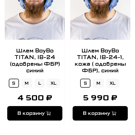
Шлем BoyBo
Шлем BoyBo
TITAN, IB-24
TITAN, IB-24-1,
(одобрены ФБР)
кожа ( одобрены
синий
ФБР), синий
S
M
L
XL
S
M
XL
4 500 ₽
5 990 ₽
В корзину
В корзину