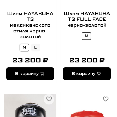
Шлем HAYABUSA
Шлем HAYABUSA
T3
T3 FULL FACE
мексиканского
черно-золотой
стиля черно-
золотой
M
M
L
23 200 ₽
23 200 ₽
В корзину
В корзину