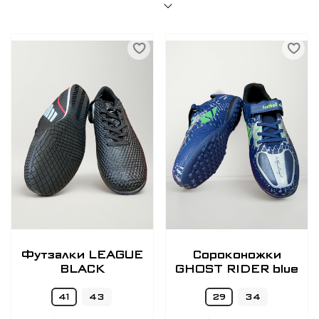
Футзалки LEAGUE
Сороконожки
BLACK
GHOST RIDER blue
41
43
29
34