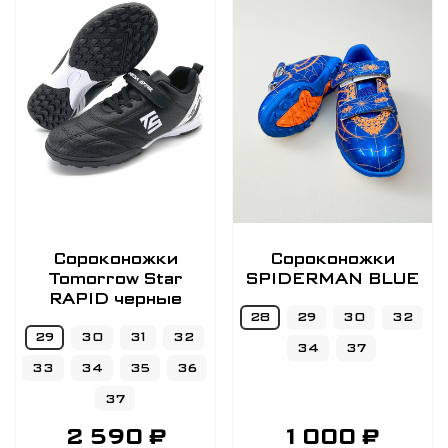
Сороконожки
Сороконожки
Tomorrow Star
SPIDERMAN BLUE
RAPID черные
28
29
30
32
29
30
31
32
34
37
33
34
35
36
37
2 590 ₽
1 000 ₽