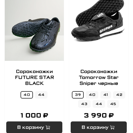
Сороконожки
Сороконожки
FUTURE STAR
Tomorrow Star
BLACK
Sniper черные
40
44
39
40
41
42
43
44
45
1 000 ₽
3 990 ₽
В корзину
В корзину