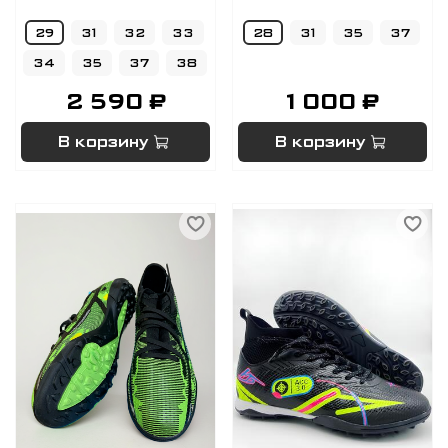
29
31
32
33
28
31
35
37
34
35
37
38
2 590 ₽
1 000 ₽
В корзину
В корзину