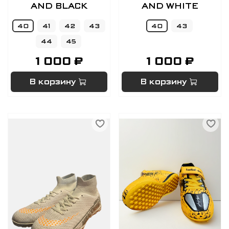
AND BLACK
AND WHITE
40
41
42
43
40
43
44
45
1 000 ₽
1 000 ₽
В корзину
В корзину