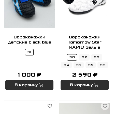
Сороконожки
Сороконожки
детские black blue
Tomorrow Star
RAPID белые
31
30
32
33
34
35
36
38
1 000 ₽
2 590 ₽
В корзину
В корзину