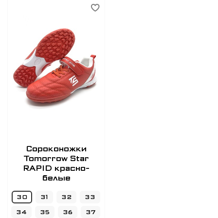
Сороконожки
Tomorrow Star
RAPID красно-
белые
30
31
32
33
34
35
36
37