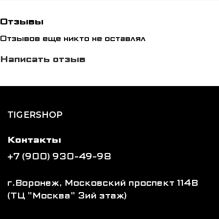
длину.
Отзывы
Отзывов еще никто не оставлял
Стильный дизайн и богатая цветовая палитра:
черный, белый, синий, красный и розовый —
Написать отзыв
подчеркните свой индивидуальный стиль.
Выбирая боксерские бинты, вы обеспечиваете
надежную защиту, комфорт и яркий внешний
TIGERSHOP
вид, что способствует максимальной
эффективности и безопасности ваших
тренировок.
Контакты
+7 (900) 930-49-98
г.Воронеж, Московский проспект 114В
(ТЦ "Москва" 3ий этаж)