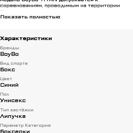
соревнованиям, проводимым на территории
России.
Показать полностью
Боксёрки BoyBo имеют твердую подошву из
термопластичной резины для надежного
сцепления с поверхностью.
Характеристики
Верх сделан из комбинации обувного велюра и
Бренды
полиэстера. Мягкая колодка обеспечивает
BoyBo
стабильность, динамику и комфорт.
Вид спорта
Шнуровка и застёжка на липучке надежно
Бокс
фиксирует ногу и не мешает во время
тренировок.
Цвет
Синий
Производство Пакистан
Пол
Унисекс
Тип застёжки
Липучка
Параметр Категория
Боксерки