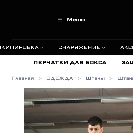
Меню
ЭКИПИРОВКА
СНАРЯЖЕНИЕ
АКС
ПЕРЧАТКИ ДЛЯ БОКСА
ЗА
Главная
ОДЕЖДА
Штаны
Штан