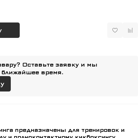
у
овару? Оставьте заявку и мы
 ближайшее время.
ку
енировок и
лу и полноконтактному кикбоксингу.