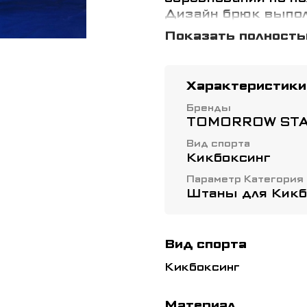
Дизайн брюк выпол
полиэстер, фактура
Показать полност
не сковывают движе
которая способна 
при этом не утрати
Характеристики
помощи удобной ре
для тренировок и с
Бренды
TOMORROW ST
Вид спорта
Кикбоксинг
Параметр Категория
Штаны для Кикб
Вид спорта
Кикбоксинг
Материал