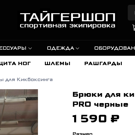
ЕССУАРЫ
ОДЕЖДА
ОБОРУДОВА
ЩИТА НОГ
ШЛЕМЫ
РАШГАРДЫ
ы для Кикбоксинга
Брюки для ки
PRO черные
1 590 ₽
Размер