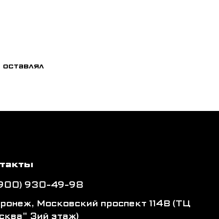
 оставлял
такты
(900) 930-49-98
оронеж, Московский проспект 114В (ТЦ
сква" 3ий этаж)