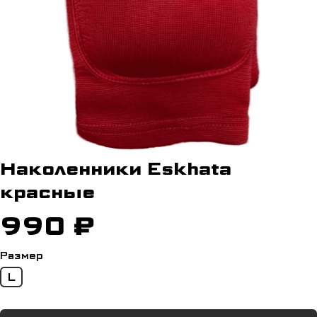
Наколенники Eskhata
красные
990 ₽
Размер
L