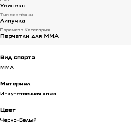
Дополнительная защита большого пальца;
Унисекс
Комфорт и безопасность во время тренировки;
Тип застёжки
Липучка
Стабилизация запястья благодаря специальной
Параметр Категория
системе застежек;
Перчатки для ММА
Таблица размеров (cm):
обхват
Вид спорта
ладони
ММА
M 20-22
Материал
L/XL 22-25
Искусственная кожа
Цвет
Черно-Белый