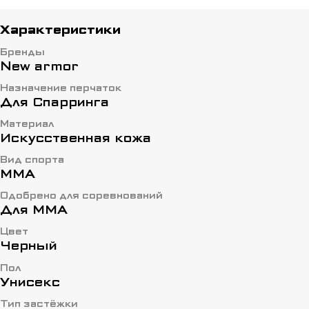
элементами придает им стильный и
современный вид.
Характеристики
Бренды
New armor
Назначение перчаток
Для Спарринга
Материал
Искусственная кожа
Вид спорта
ММА
Одобрено для соревнований
Для ММА
Цвет
Черный
Пол
Унисекс
Тип застёжки