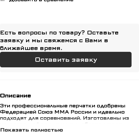
Есть вопросы по товару? Оставьте
заявку и мы свяжемся с Вами в
ближайшее время.
Оставить заявку
Описание
Эти профессиональные перчатки одобрены
Федерацией Союз ММА России и идеально
подходят для соревнований. Изготовлены из
качественной зам кожи, они обеспечивают
Показать полностью
надежную защиту рук во время отработки
ударов. Черный цвет с контрастными белыми