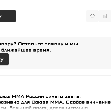
у
овару? Оставьте заявку и мы
 ближайшее время.
ку
оюз ММА России синего цвета.
юзивно для Союза ММА. Особое внимание
ти. Большой палец дополнительно