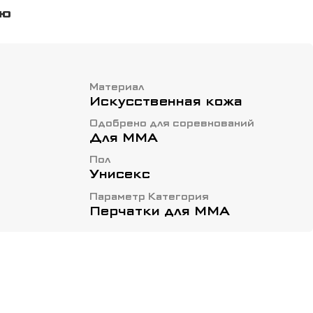
е время это не мешает при борьбе. Очень
ью
. Манжет перчатки оснащен двойной
ны из качественных синтетических
Материал
Искусственная кожа
Одобрено для соревнований
Для ММА
Пол
Унисекс
Параметр Категория
Перчатки для ММА