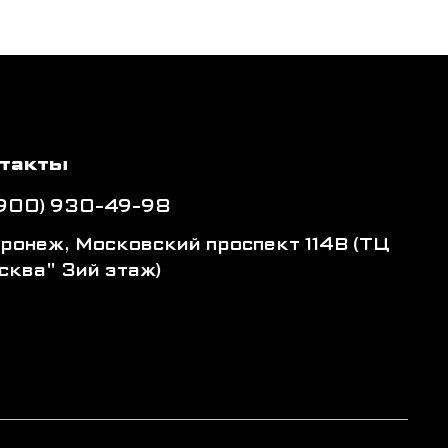
такты
(900) 930-49-98
оронеж, Московский проспект 114В (ТЦ
сква" 3ий этаж)