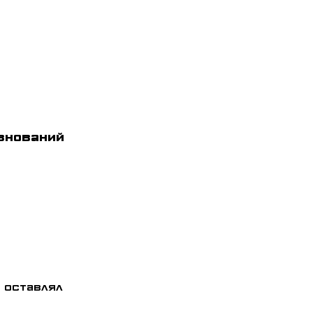
внований
 оставлял