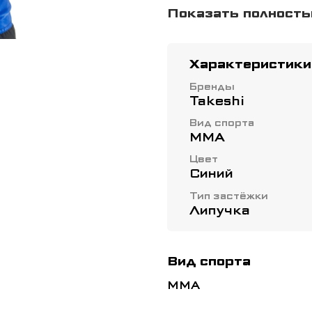
защищен, но в то ж
Показать полност
удобно надеваются
липучкой. Выполне
материалов.
Характеристики
Бренды
Takeshi
Вид спорта
ММА
Цвет
Синий
Тип застёжки
Липучка
Вид спорта
ММА