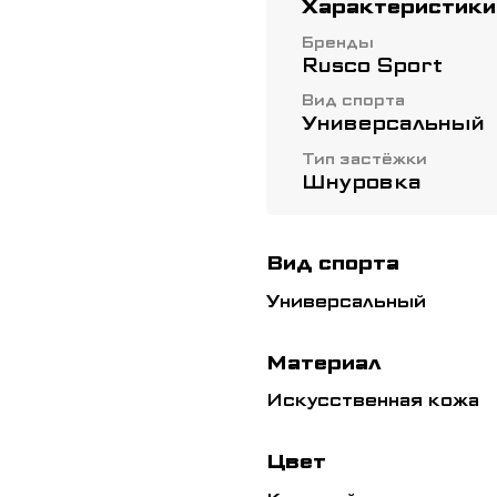
Характеристики
зафиксировать и з
подходят для руко
Бренды
Rusco Sport
единоборств.
Вид спорта
Универсальный
Тип застёжки
Шнуровка
Вид спорта
Универсальный
Материал
Искусственная кожа
Цвет