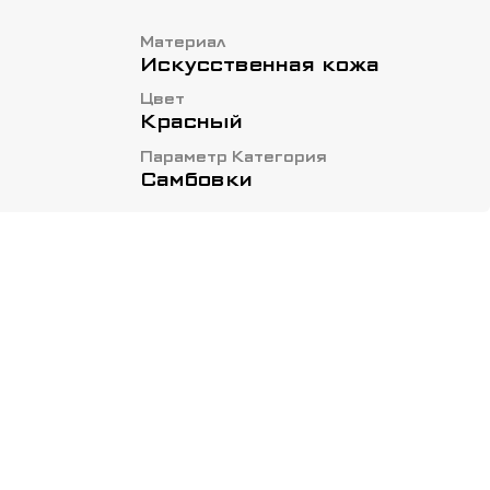
ащитить голеностоп от вывихов. Отлично
пашного боя, самбо, смешанных
Материал
Искусственная кожа
Цвет
Красный
Параметр Категория
Самбовки