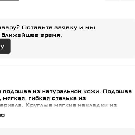
овару? Оставьте заявку и мы
 ближайшее время.
ку
й подошве из натуральной кожи. Подошва
, мягкая, гибкая стелька из
ериала. Круглые мягкие накладки из
и позволяют избежать травмы
ью
тава. Данную модель отличает
кая вставка для проведения подсечек.
и удлинённая голень позволяет надежно