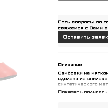
Есть вопросы по т
свяжемся с Вами в
Оставить заяв
Описание
Самбовки на мягко
сделана из спилока
синтетического мат
искусственной кож
Показать полност
голеностопного сус
дополнительная мяг
Высокая шнуровка 