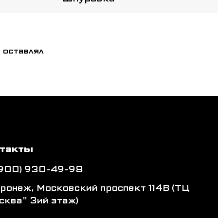
 оставлял
такты
(900) 930-49-98
оронеж, Московский проспект 114В (ТЦ
сква" 3ий этаж)