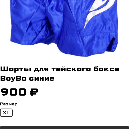
Шорты для тайского бокса
BoyBo синие
900 ₽
Размер
XL