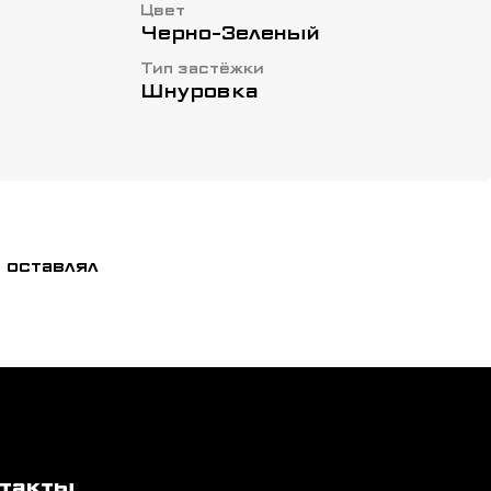
Цвет
Черно-Зеленый
Тип застёжки
Шнуровка
 оставлял
такты