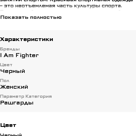
– это неотъемлемая часть культуры спорта.
Спортивный топ выполнен из качественной
Показать полностью
воздухопроницаемой ткани, которая хорошо
держит форму груди
Характеристики
Бренды
I Am Fighter
Цвет
Черный
Пол
Женский
Параметр Категория
Рашгарды
Цвет
Черный