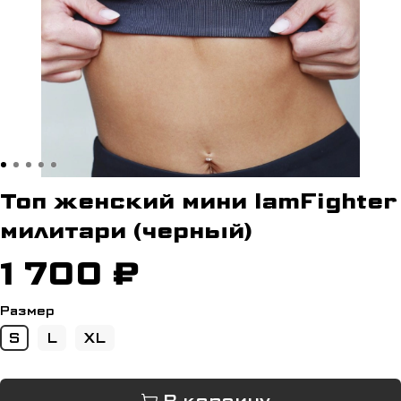
Топ женский мини IamFighter
милитари (черный)
1 700 ₽
Размер
S
L
XL