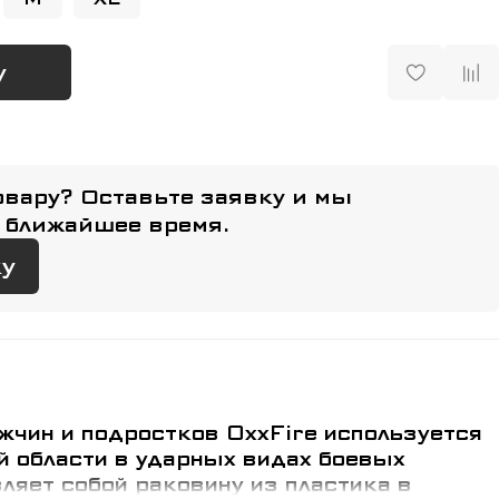
у
овару? Оставьте заявку и мы
 ближайшее время.
ку
жчин и подростков OxxFire используется
й области в ударных видах боевых
ляет собой раковину из пластика в