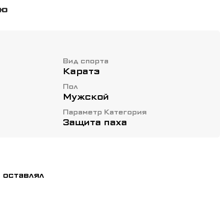
чехле, крепящуюся к поясу эластичными
ью
вый край раковины предотвращает
Вид спорта
Каратэ
Пол
Мужской
Параметр Категория
Защита паха
 оставлял