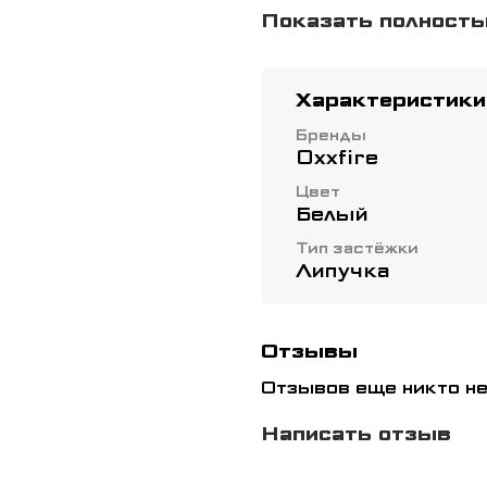
хлопчатобумажном 
Показать полност
ремнями. Силиконо
скольжение.
Характеристики
Бренды
Oxxfire
Цвет
Белый
Тип застёжки
Липучка
Отзывы
Отзывов еще никто не
Написать отзыв