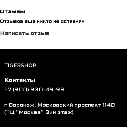
вашего тренировочного инвентаря. Защитите
себя на пути к победе с нашим защитным
Отзывы
жилетом, созданным для истинных бойцов!
Отзывов еще никто не оставлял
Написать отзыв
TIGERSHOP
Контакты
+7 (900) 930-49-98
г.Воронеж, Московский проспект 114В
(ТЦ "Москва" 3ий этаж)