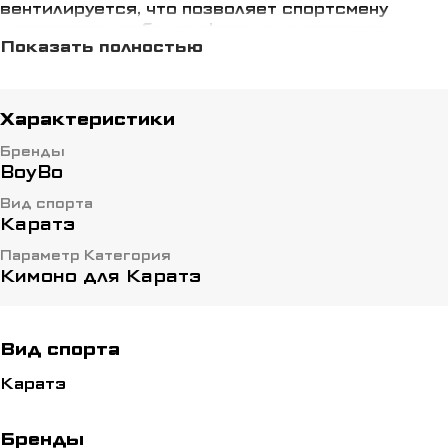
вентилируется, что позволяет спортсмену
чувствовать себя комфортно на протяжении
Показать полностью
всего времени занятий. Облегченное кимоно
имеет свободной покрой, чтобы не стеснять
движения каратиста. Материал: 65%полиэстер,
35% хлопок. Пояс в комплекте. Плотность
Характеристики
ткани : куртка 280 г/кв.м., брюки 220 г/кв.м.
Бренды
BoyBo
Вид спорта
Каратэ
Параметр Категория
Кимоно для Каратэ
Вид спорта
Каратэ
Бренды