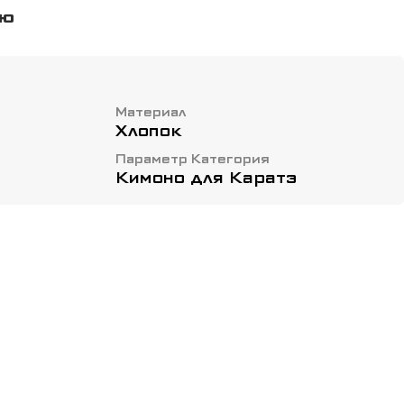
йн обеспечивают комфорт, аккуратный
ью
боду движений.
Материал
Хлопок
Параметр Категория
Кимоно для Каратэ