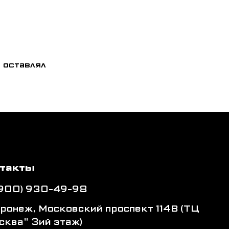
 оставлял
такты
(900) 930-49-98
оронеж, Московский проспект 114В (ТЦ
сква" 3ий этаж)