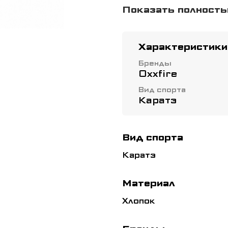
традиционный диза
Показать полност
внешний вид и сво
Характеристики
Бренды
Oxxfire
Вид спорта
Каратэ
Вид спорта
Каратэ
Материал
Хлопок