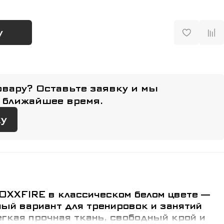
у
овару? Оставьте заявку и мы
 ближайшее время.
ку
 OXXFIRE в классическом белом цвете —
ый вариант для тренировок и занятий
гкая прочная ткань, свободный крой и