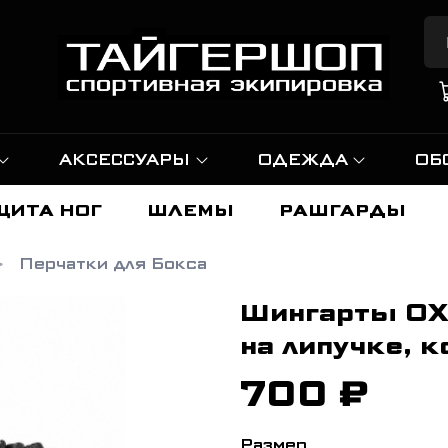
АКСЕССУАРЫ
ОДЕЖДА
ОБ
ЩИТА НОГ
ШЛЕМЫ
РАШГАРДЫ
Перчатки для Бокса
Шингарты OX
на липучке, к
700 ₽
Размер