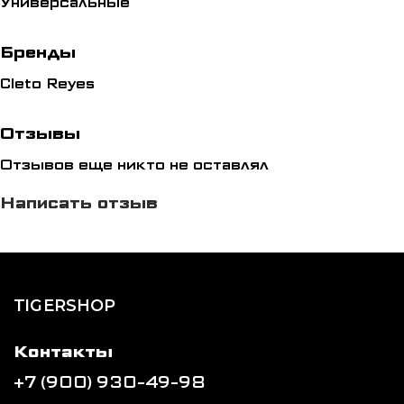
Универсальные
★ водоотталкивающая подкладка
★ защита запястья
Бренды
★ наполнены латексной пеной
Cleto Reyes
★ защита большого пальца
Отзывы
Отзывов еще никто не оставлял
Написать отзыв
TIGERSHOP
Контакты
+7 (900) 930-49-98