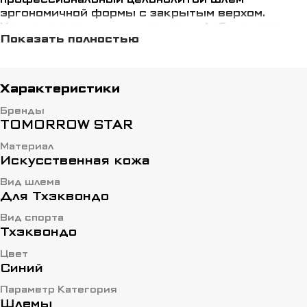
эргономичной формы с закрытым верхом.
Усиленная зона ушных раковин. Лобная часть
Показать полностью
шлема усиленна. Теменная и височная зоны с
вентиляционными отверстиями. Крепление под
подбородком эластичным ремнем с липучкой.
Характеристики
Материал – полиуретан.
Бренды
TOMORROW STAR
Материал
Искусственная кожа
Вид шлема
Для Тхэквондо
Вид спорта
Тхэквондо
Цвет
Синий
Параметр Категория
Шлемы