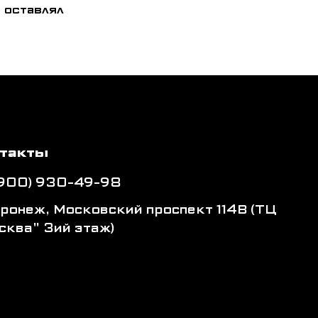
 оставлял
такты
(900) 930-49-98
оронеж, Московский проспект 114В (ТЦ
сква" 3ий этаж)