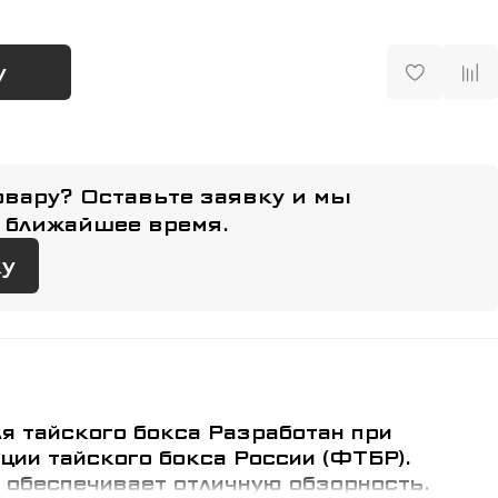
у
овару? Оставьте заявку и мы
 ближайшее время.
ку
я тайского бокса Разработан при
ции тайского бокса России (ФТБР).
 обеспечивает отличную обзорность.