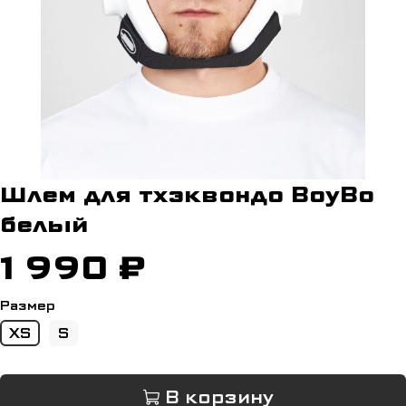
Шлем для тхэквондо BoyBo
белый
1 990 ₽
Размер
XS
S
В корзину